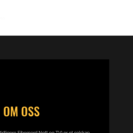
ss
Bestilling
Kontakt Oss
Jobb Muligheter
OM OSS
idligere Fibernord Nett og TV) er et selskap