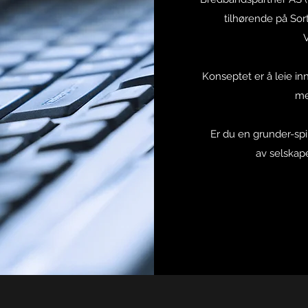
tilhørende på Sort
Konseptet er å leie inn
me
Er du en grunder-spir
av selskape