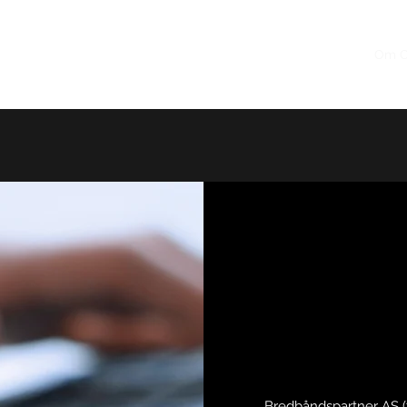
Hjem
Om O
Bredbåndspartner AS (t